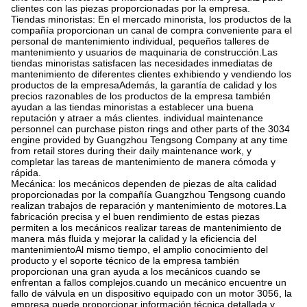
clientes con las piezas proporcionadas por la empresa.
Tiendas minoristas: En el mercado minorista, los productos de la
compañía proporcionan un canal de compra conveniente para el
personal de mantenimiento individual, pequeños talleres de
mantenimiento y usuarios de maquinaria de construcción.Las
tiendas minoristas satisfacen las necesidades inmediatas de
mantenimiento de diferentes clientes exhibiendo y vendiendo los
productos de la empresaAdemás, la garantía de calidad y los
precios razonables de los productos de la empresa también
ayudan a las tiendas minoristas a establecer una buena
reputación y atraer a más clientes. individual maintenance
personnel can purchase piston rings and other parts of the 3034
engine provided by Guangzhou Tengsong Company at any time
from retail stores during their daily maintenance work, y
completar las tareas de mantenimiento de manera cómoda y
rápida.
Mecánica: los mecánicos dependen de piezas de alta calidad
proporcionadas por la compañía Guangzhou Tengsong cuando
realizan trabajos de reparación y mantenimiento de motores.La
fabricación precisa y el buen rendimiento de estas piezas
permiten a los mecánicos realizar tareas de mantenimiento de
manera más fluida y mejorar la calidad y la eficiencia del
mantenimientoAl mismo tiempo, el amplio conocimiento del
producto y el soporte técnico de la empresa también
proporcionan una gran ayuda a los mecánicos cuando se
enfrentan a fallos complejos.cuando un mecánico encuentre un
fallo de válvula en un dispositivo equipado con un motor 3056, la
empresa puede proporcionar información técnica detallada y