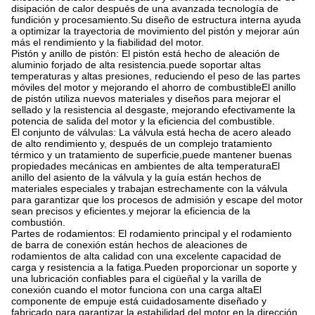
disipación de calor después de una avanzada tecnología de
fundición y procesamiento.Su diseño de estructura interna ayuda
a optimizar la trayectoria de movimiento del pistón y mejorar aún
más el rendimiento y la fiabilidad del motor.
Pistón y anillo de pistón: El pistón está hecho de aleación de
aluminio forjado de alta resistencia.puede soportar altas
temperaturas y altas presiones, reduciendo el peso de las partes
móviles del motor y mejorando el ahorro de combustibleEl anillo
de pistón utiliza nuevos materiales y diseños para mejorar el
sellado y la resistencia al desgaste, mejorando efectivamente la
potencia de salida del motor y la eficiencia del combustible.
El conjunto de válvulas: La válvula está hecha de acero aleado
de alto rendimiento y, después de un complejo tratamiento
térmico y un tratamiento de superficie,puede mantener buenas
propiedades mecánicas en ambientes de alta temperaturaEl
anillo del asiento de la válvula y la guía están hechos de
materiales especiales y trabajan estrechamente con la válvula
para garantizar que los procesos de admisión y escape del motor
sean precisos y eficientes.y mejorar la eficiencia de la
combustión.
Partes de rodamientos: El rodamiento principal y el rodamiento
de barra de conexión están hechos de aleaciones de
rodamientos de alta calidad con una excelente capacidad de
carga y resistencia a la fatiga.Pueden proporcionar un soporte y
una lubricación confiables para el cigüeñal y la varilla de
conexión cuando el motor funciona con una carga altaEl
componente de empuje está cuidadosamente diseñado y
fabricado para garantizar la estabilidad del motor en la dirección