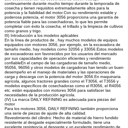
continuamente durante mucho tiempo durante la temporada de
cosecha y tienen requisitos extremadamente altos para la
potencia y la fiabilidad del motor.Con su rendimiento estable y
poderosa potencia, el motor 3056 proporciona una garantía de
potencia fiable para las cosechadoras, lo que les permite
completar con éxito la cosecha, el trillado y la limpieza de cultivos
como granos y trigo.
III) Introducción a los modelos aplicables
En la línea de productos de , hay muchos modelos de equipos
equipados con motores 3056, por ejemplo, en la excavadora de
tamaño medio, hay modelos como 32056 y 33056.Estos modelos
de excavadoras son favorecidos por los usuarios del mercado
por sus capacidades de operación eficientes y rendimiento
confiableEn el campo de las cargadoras de tamaño medio,
95056, 96056 y otros modelos de cargadoras han tenido un buen
desempeño en el manejo de materiales y las operaciones de
carga y descarga con la potencia del motor 3056.En maquinaria
agrícola, algunos tractores grandes como el T3056, el T3556 y
modelos específicos de cosechadoras como el R3056, el R4056
etc. están equipados con motores 3056 para satisfacer las
necesidades de la producción agrícola.
(IV) La marca DAILY REFINING es adecuada para piezas del
motor
Para los motores 3056, DAILY REFINING también proporciona
una serie de piezas de ajuste de alta calidad.
Revestimiento del cilindro: Hecho de material de hierro fundido
resistente al desgaste especialmente formulado, tiene una
excelente resistencia al desgaste y un excelente rendimiento de