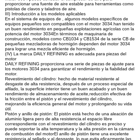
proporcionar una fuente de aire estable para herramientas como
pistolas de clavos y taladros de aire.
III) Introducción a los modelos aplicables
En el sistema de equipos de , algunos modelos específicos de
equipos pequeños son compatibles con el motor 3034.han tenido
un buen rendimiento en pequeñas explotaciones agrícolas con la
potencia del motor 3034En términos de maquinaria de
construcción, modelos como CB1034 y CB1534 de la serie CB de
pequeñas mezcladoras de hormigón dependen del motor 3034
para lograr una mezcla eficiente de hormigón.
(IV) La marca DAILY REFINING es adecuada para piezas del
motor
DAILY REFINING proporciona una serie de piezas de ajuste para
los motores 3034 para garantizar el rendimiento y la fiabilidad del
motor.
Revestimiento del cilindro: hecho de material resistente al
desgaste de alta resistencia, después de un proceso especial de
afilado, la superficie interior tiene un buen acabado y un buen
rendimiento de almacenamiento de aceite,reducción efectiva de
la fricción entre el pistón y el revestimiento del cilindro,
mejorando la eficiencia general del motor y prolongando su vida
útil.
Pistón y anillo de pistón: El pistón está hecho de una aleación de
aluminio ligera pero de alta resistencia.el espacio libre
correspondiente con el revestimiento del cilindro es preciso y
puede soportar la alta temperatura y la alta presión en la cámara
de combustión del motorEl anillo de pistón tiene una excelente
resistencia al sellado y al desgaste, lo que evita eficazmente las