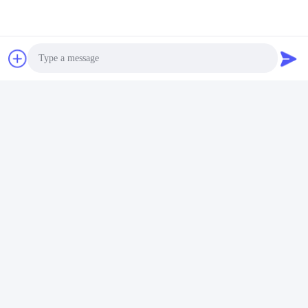
Photo
Video Call
Audio Call