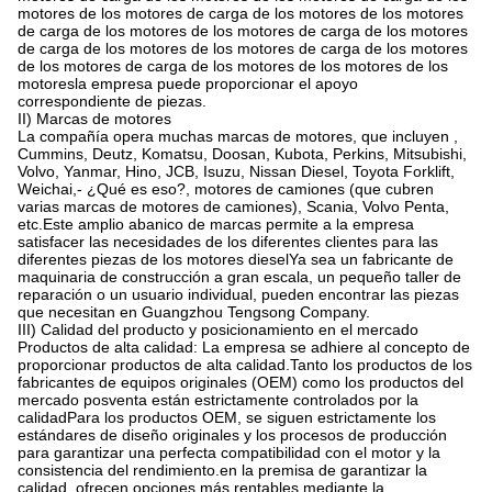
motores de los motores de carga de los motores de los motores
de carga de los motores de los motores de carga de los motores
de carga de los motores de los motores de carga de los motores
de los motores de carga de los motores de los motores de los
motoresla empresa puede proporcionar el apoyo
correspondiente de piezas.
II) Marcas de motores
La compañía opera muchas marcas de motores, que incluyen ,
Cummins, Deutz, Komatsu, Doosan, Kubota, Perkins, Mitsubishi,
Volvo, Yanmar, Hino, JCB, Isuzu, Nissan Diesel, Toyota Forklift,
Weichai,- ¿Qué es eso?, motores de camiones (que cubren
varias marcas de motores de camiones), Scania, Volvo Penta,
etc.Este amplio abanico de marcas permite a la empresa
satisfacer las necesidades de los diferentes clientes para las
diferentes piezas de los motores dieselYa sea un fabricante de
maquinaria de construcción a gran escala, un pequeño taller de
reparación o un usuario individual, pueden encontrar las piezas
que necesitan en Guangzhou Tengsong Company.
III) Calidad del producto y posicionamiento en el mercado
Productos de alta calidad: La empresa se adhiere al concepto de
proporcionar productos de alta calidad.Tanto los productos de los
fabricantes de equipos originales (OEM) como los productos del
mercado posventa están estrictamente controlados por la
calidadPara los productos OEM, se siguen estrictamente los
estándares de diseño originales y los procesos de producción
para garantizar una perfecta compatibilidad con el motor y la
consistencia del rendimiento.en la premisa de garantizar la
calidad, ofrecen opciones más rentables mediante la