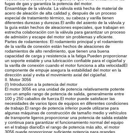
fugas de gas y garantiza la potencia del motor.
Ensamblaje de la válvula: La válvula está hecha de material de
acero de aleación de alta calidad y, después de un proceso
especial de tratamiento térmico, su cabeza y varilla tienen
diferentes durezas y durezas.El anillo del asiento de la válvula y
la guía están hechos de aleaciones especiales, que trabajan en
estrecha colaboración con la válvula para garantizar un proceso
de admisión y escape del motor sin problemas y eficiente.
Partes de rodamientos: El rodamiento principal y el rodamiento
de la varilla de conexión están hechos de aleaciones de
rodamientos de alto rendimiento, que tienen una buena
capacidad de carga y resistencia a la fatiga.Pueden proporcionar
un soporte estable y una lubricación confiable para el cigüeñal y
la varilla de conexión cuando el motor funciona a alta velocidadEl
componente de empuje asegura la estabilidad del motor en la
dirección axial y evita el movimiento axial del cigüeñal.
II. Motor 3056
(I) Introducción a la potencia del motor
El motor 3056 es una unidad de potencia relativamente potente
con un amplio rango de potencia de salida, generalmente entre
100 y 250 caballos de fuerza.El motor puede satisfacer las
necesidades de varios tipos de equipos en diferentes condiciones
de trabajo.El rango de potencia inferior puede utilizarse para
algunas máquinas de construcción de tamaño medio y vehículos
de transporte ligeros.proporcionar una potencia de salida estable
y continua para garantizar el funcionamiento normal del equipo
en el trabajo diarioEn el rango de potencia más alto, el motor
3056 puede proporcionar suficiente potencia para grandes