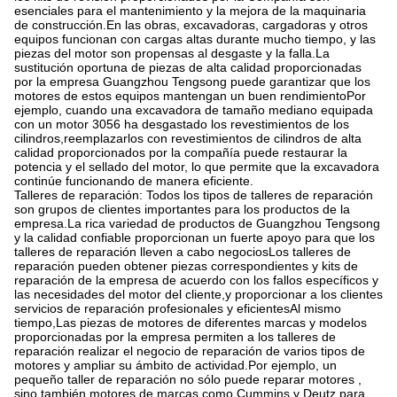
esenciales para el mantenimiento y la mejora de la maquinaria
de construcción.En las obras, excavadoras, cargadoras y otros
equipos funcionan con cargas altas durante mucho tiempo, y las
piezas del motor son propensas al desgaste y la falla.La
sustitución oportuna de piezas de alta calidad proporcionadas
por la empresa Guangzhou Tengsong puede garantizar que los
motores de estos equipos mantengan un buen rendimientoPor
ejemplo, cuando una excavadora de tamaño mediano equipada
con un motor 3056 ha desgastado los revestimientos de los
cilindros,reemplazarlos con revestimientos de cilindros de alta
calidad proporcionados por la compañía puede restaurar la
potencia y el sellado del motor, lo que permite que la excavadora
continúe funcionando de manera eficiente.
Talleres de reparación: Todos los tipos de talleres de reparación
son grupos de clientes importantes para los productos de la
empresa.La rica variedad de productos de Guangzhou Tengsong
y la calidad confiable proporcionan un fuerte apoyo para que los
talleres de reparación lleven a cabo negociosLos talleres de
reparación pueden obtener piezas correspondientes y kits de
reparación de la empresa de acuerdo con los fallos específicos y
las necesidades del motor del cliente,y proporcionar a los clientes
servicios de reparación profesionales y eficientesAl mismo
tiempo,Las piezas de motores de diferentes marcas y modelos
proporcionadas por la empresa permiten a los talleres de
reparación realizar el negocio de reparación de varios tipos de
motores y ampliar su ámbito de actividad.Por ejemplo, un
pequeño taller de reparación no sólo puede reparar motores ,
sino también motores de marcas como Cummins y Deutz para