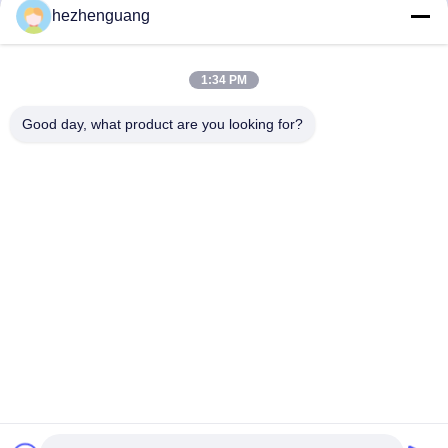
hezhenguang
Contacto rápido
1:34 PM
Dirección
Dirección: Mercado de la maquinaria de Yingfeng, no. 1192,
Good day, what product are you looking for?
avenida de Zhongshan, distrito de Tianhe, Guangzhou,
China
Teléfono
86--13632344447
El correo electrónico
TS@enginespiston.com
Política de privacidad
|
Mapa del Sitio
| China es buena. Calidad
Partes de motor para Caterpillar Proveedor. Derecho de autor
2022-2026 Guangzhou Tengsong Construction Machinery