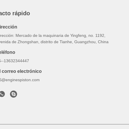
acto rápido
irección
irección: Mercado de la maquinaria de Yingfeng, no. 1192,
venida de Zhongshan, distrito de Tianhe, Guangzhou, China
eléfono
6--13632344447
l correo electrónico
S@enginespiston.com