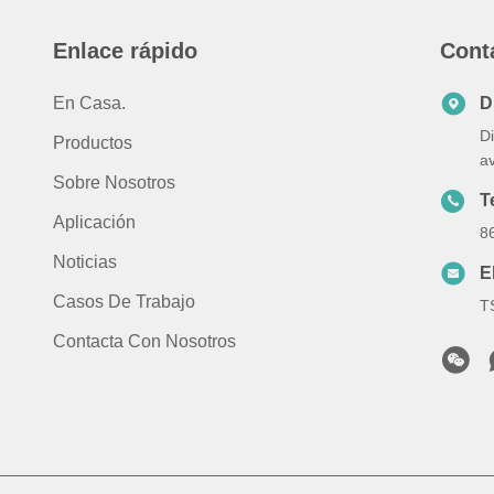
Enlace rápido
Cont
En Casa.
D
D
Productos
a
Sobre Nosotros
T
Aplicación
8
Noticias
E
Casos De Trabajo
T
Contacta Con Nosotros