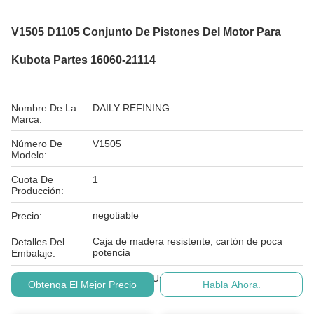
V1505 D1105 Conjunto De Pistones Del Motor Para
Kubota Partes 16060-21114
Nombre De La
DAILY REFINING
Marca:
Número De
V1505
Modelo:
Cuota De
1
Producción:
negotiable
Precio:
Caja de madera resistente, cartón de poca
Detalles Del
potencia
Embalaje:
Condiciones De
T/T, Western Union
Obtenga El Mejor Precio
Habla Ahora.
Pago: