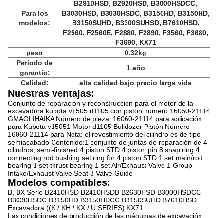
B2910HSD, B2920HSD, B3000HSDCC,
Para los
B3030HSD, B3030HSDC, B3150HD, B3150HD,
modelos:
B3150SUHD, B3300SUHSD, B7610HSD,
F2560, F2560E, F2880, F2890, F3560, F3680,
F3690, KX71
peso
0.32kg
Período de
1 año
garantía:
Calidad:
alta calidad bajo precio larga vida
Nuestras ventajas:
Conjunto de reparación y reconstrucción para el motor de la
excavadora kubota v1505 d1105 con pistón número 16060-21114
GMAOLIHAIKA Número de pieza: 16060-21114 para aplicación:
para Kubota v15051 Motor d1105 Bulldozer Pistón Número
16060-21114 para Nota: el revestimiento del cilindro es de tipo
semiacabado Contenido:1 conjunto de juntas de reparación de 4
cilindros, semi-finished 4 piston STD 4 piston pin 8 snap ring 4
connecting rod bushing set ring for 4 piston STD 1 set main/rod
bearing 1 set thrust bearing 1 set Air/Exhaust Valve 1 Group
Intake/Exhaust Valve Seat 8 Valve Guide
Modelos compatibles:
B, BX Serie B2410HSD B2410HSDB B2630HSD B3000HSDCC
B3030HSDC B3150HD B3150HDCC B3150SUHD B7610HSD
Excavadora ((K / KH / KX / U SERIES) KX71
Las condiciones de producción de las máquinas de excavación